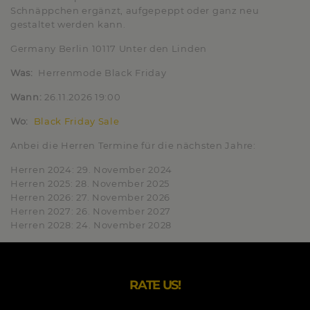
Schnäppchen ergänzt, aufgepeppt oder ganz neu
gestaltet werden kann.
Germany
Berlin
10117
Unter den Linden
Was:
Herrenmode Black Friday
Wann:
26.11.2026 19:00
Wo:
Black Friday Sale
Anbei die Herren Termine für die nächsten Jahre:
Herren
2024:
29. November 2024
Herren
2025:
28. November 2025
Herren
2026:
27. November 2026
Herren
2027:
26. November 2027
Herren
2028:
24. November 2028
RATE US!