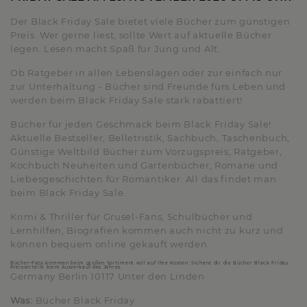
Der Black Friday Sale bietet viele Bücher zum günstigen
Preis. Wer gerne liest, sollte Wert auf aktuelle Bücher
legen. Lesen macht Spaß für Jung und Alt.
Ob Ratgeber in allen Lebenslagen oder zur einfach nur
zur Unterhaltung - Bücher sind Freunde fürs Leben und
werden beim Black Friday Sale stark rabattiert!
Bücher für jeden Geschmack beim Black Friday Sale!
Aktuelle Bestseller, Belletristik, Sachbuch, Taschenbuch,
Günstige Weltbild Bücher zum Vorzugspreis, Ratgeber,
Kochbuch Neuheiten und Gartenbücher, Romane und
Liebesgeschichten für Romantiker. All das findet man
beim Black Friday Sale.
Krimi & Thriller für Grusel-Fans, Schulbücher und
Lernhilfen, Biografien kommen auch nicht zu kurz und
können bequem online gekauft werden.
Bücher-Fans kommen beim großen Sortiment voll auf Ihre Kosten. Sichere dir die Bücher Black Friday
Preisvorteile beim Ausverkauf des Jahres.
Germany Berlin 10117 Unter den Linden
Was:
Bücher Black Friday