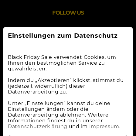
FOLLOW US
Einstellungen zum Datenschutz
Black Friday Sale verwendet Cookies, um
Ihnen den bestmöglichen Service zu
gewährleisten.
Online-Shops
Indem du „Akzeptieren“ klickst, stimmst du
(jederzeit widerruflich) dieser
Datenverarbeitung zu.
Apple Deals
Cybermonday
Unter „Einstellungen“ kannst du deine
Einstellungen ändern oder die
News
Datenverarbeitung ablehnen. Weitere
Informationen findest du in unserer
Wann Ist Black Friday?
Datenschutzerklärung
und im
Impressum
.
Lokale Deals