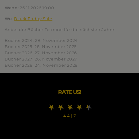
Wann:
26.11.2026 19:00
Wo:
Black Friday Sale
Anbei die Bücher Termine für die nächsten Jahre:
Bücher
2024:
29. November 2024
Bücher
2025:
28. November 2025
Bücher
2026:
27. November 2026
Bücher
2027:
26. November 2027
Bücher
2028:
24. November 2028
RATE US!
4.4
|
7