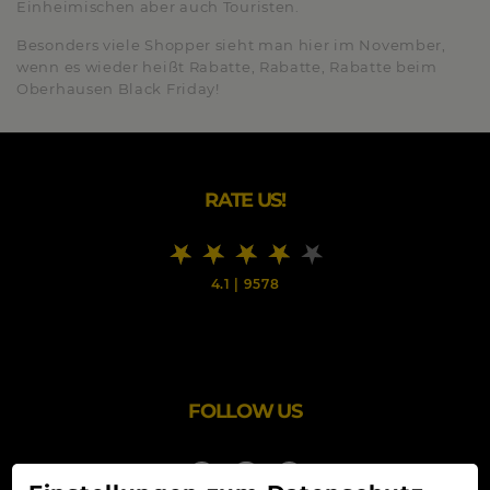
Einheimischen aber auch Touristen.
Besonders viele Shopper sieht man hier im November,
wenn es wieder heißt Rabatte, Rabatte, Rabatte beim
Oberhausen Black Friday!
RATE US!
4.1
|
9578
FOLLOW US