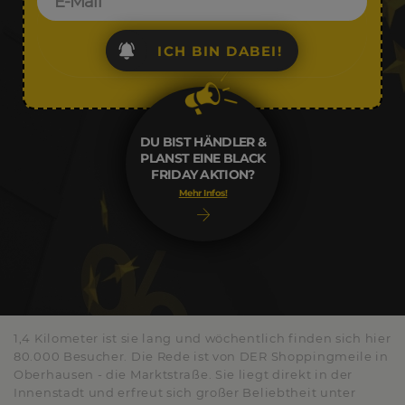
ICH BIN DABEI!
DU BIST HÄNDLER &
PLANST EINE BLACK
FRIDAY AKTION?
Mehr Infos!
1,4 Kilometer ist sie lang und wöchentlich finden sich hier
80.000 Besucher. Die Rede ist von DER Shoppingmeile in
Oberhausen - die Marktstraße. Sie liegt direkt in der
Innenstadt und erfreut sich großer Beliebtheit unter