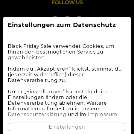
FOLLOW US
Einstellungen zum Datenschutz
Black Friday Sale verwendet Cookies, um
Ihnen den bestmöglichen Service zu
gewährleisten.
Online-Shops
Indem du „Akzeptieren“ klickst, stimmst du
(jederzeit widerruflich) dieser
Datenverarbeitung zu.
Apple Deals
Cybermonday
Unter „Einstellungen“ kannst du deine
Einstellungen ändern oder die
News
Datenverarbeitung ablehnen. Weitere
Informationen findest du in unserer
Wann Ist Black Friday?
Datenschutzerklärung
und im
Impressum
.
Lokale Deals
Einstellungen