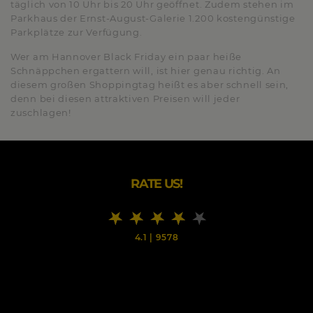
täglich von 10 Uhr bis 20 Uhr geöffnet. Zudem stehen im
Parkhaus der Ernst-August-Galerie 1.200 kostengünstige
Parkplätze zur Verfügung.
Wer am Hannover Black Friday ein paar heiße
Schnäppchen ergattern will, ist hier genau richtig. An
diesem großen Shoppingtag heißt es aber schnell sein,
denn bei diesen attraktiven Preisen will jeder
zuschlagen!
RATE US!
4.1
|
9578