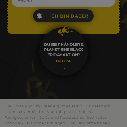
ICH BIN DABEI!
DU BIST HÄNDLER &
PLANST EINE BLACK
FRIDAY AKTION?
Mehr Infos!
Die Ernst-August-Galerie gibt es seit 2008, drekt am
Hauptbahnhof. Eine Shopping-Welt mit 150
Fachgeschäften, Cafés und Restaurants lässt jedes
Shopper-Herz höher schlagen! Die Geschäfte haben