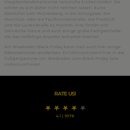
Haupteinkaufsmeile eine natürliche Einheit bilden. Sie
sollten es sich daher nicht nehmen lassen, kurze
Abstecher zum Michelsberg, in die Schulgasse, die
Mauritius- oder die Faulbrunnenstraße, die Friedrich-
und die Luisenstraße zu machen. Hier finden sich
zahlreiche kleine und auch einige große Fachgeschäfte,
die das vielfältige Angebot komplett machen.
Am Wiesbaden Black Friday kann man auch hier einige
Rabattaktionen entdecken. Es lohnt sich somit hier in der
Fußgängerzone von Wiesbaden zum Black Friday Sale
vorbeizuschauen.
RATE US!
4.1
|
9578