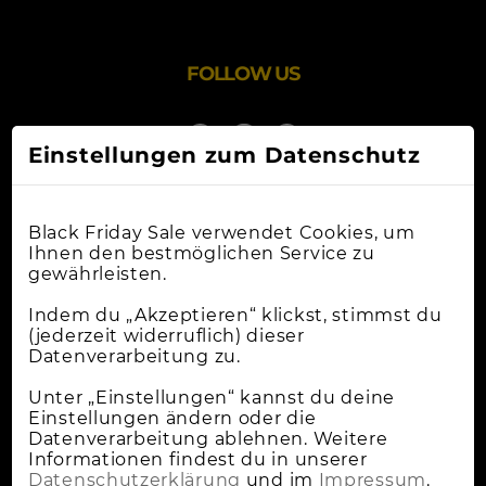
FOLLOW US
Einstellungen zum Datenschutz
Black Friday Sale verwendet Cookies, um
Ihnen den bestmöglichen Service zu
gewährleisten.
Online-Shops
Indem du „Akzeptieren“ klickst, stimmst du
(jederzeit widerruflich) dieser
Datenverarbeitung zu.
Apple Deals
Cybermonday
Unter „Einstellungen“ kannst du deine
Einstellungen ändern oder die
News
Datenverarbeitung ablehnen. Weitere
Informationen findest du in unserer
Wann Ist Black Friday?
Datenschutzerklärung
und im
Impressum
.