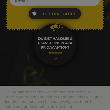
ICH BIN DABEI!
DU BIST HÄNDLER &
PLANST EINE BLACK
FRIDAY AKTION?
Mehr Infos!
Die Fußgängerzonen in Wiesbaden gehören zum
ältesten Stadtkern und bilden traditionell das Rückgrat
der Einkaufsstadt . Von hier aus zweigen zahlreiche
kleine und große Straßen ab, die mit der