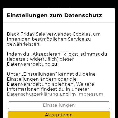
Einstellungen zum Datenschutz
Black Friday Sale verwendet Cookies, um
Ihnen den bestmöglichen Service zu
gewährleisten.
Online-Shops
Indem du „Akzeptieren“ klickst, stimmst du
(jederzeit widerruflich) dieser
Datenverarbeitung zu.
Apple Deals
Cybermonday
Unter „Einstellungen“ kannst du deine
Einstellungen ändern oder die
News
Datenverarbeitung ablehnen. Weitere
Informationen findest du in unserer
Wann Ist Black Friday?
Datenschutzerklärung
und im
Impressum
.
Lokale Deals
Einstellungen
Akzeptieren
Datenschutz
Impressum