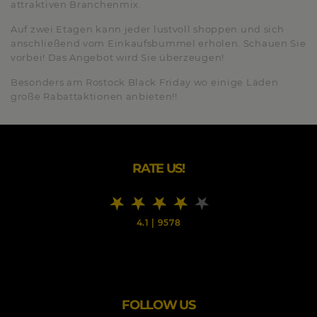
attraktiven Branchenmix.
Auf zwei Etagen kann jeder lustvoll shoppen und sich
anschließend vom Einkaufsbummel erholen. Schauen Sie
vorbei! Das Angebot wird Sie überzeugen!
Besonders am Rostock Black Friday wo einige Läden
große Rabattaktionen anbieten!!
RATE US!
4.1
|
9578
FOLLOW US