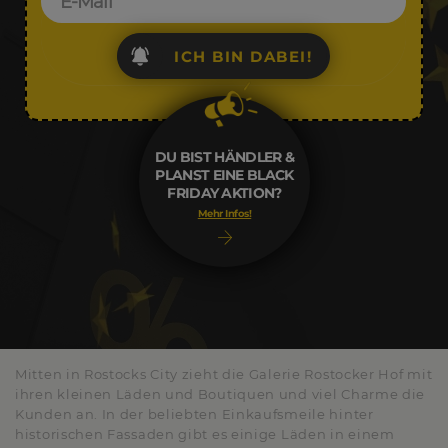
ICH BIN DABEI!
DU BIST HÄNDLER &
PLANST EINE BLACK
FRIDAY AKTION?
Mehr Infos!
Mitten in Rostocks City zieht die Galerie Rostocker Hof mit
ihren kleinen Läden und Boutiquen und viel Charme die
Kunden an. In der beliebten Einkaufsmeile hinter
historischen Fassaden gibt es einige Läden in einem