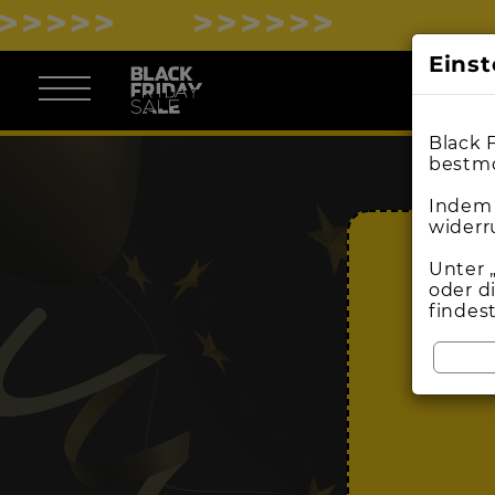
Eins
Black 
bestmö
Indem 
widerr
Unter 
oder d
findes
BL