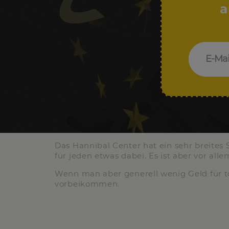
a
Das Hannibal Center hat ein sehr breites 
für jeden etwas dabei. Es ist aber vor al
Wenn man aber generell wenig Geld für t
vorbeikommen.