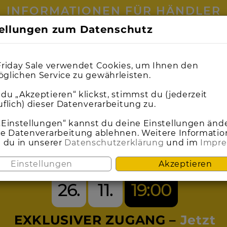
INFORMATIONEN FÜR HÄNDLER
tellungen zum Datenschutz
0
0
1
1
9
9
0
0
0
0
9
9
0
0
2
2
0
0
3
3
0
0
5
5
0
0
2
2
0
0
4
4
3
2
3
Friday Sale verwendet Cookies, um Ihnen den
glichen Service zu gewährleisten.
du „Akzeptieren“ klickst, stimmst du (jederzeit
uflich) dieser Datenverarbeitung zu.
SEI DABEI BEIM
„Einstellungen“ kannst du deine Einstellungen änd
ie Datenverarbeitung ablehnen. Weitere Informati
t du in unserer
Datenschutzerklärung
und im
Impr
ACK FRIDAY S
Einstellungen
Akzeptieren
26.
11.
19:00
EXKLUSIVER ZUGANG –
Jetzt