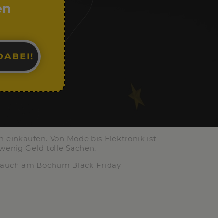
en
DABEI!
n einkaufen. Von Mode bis Elektronik ist
 wenig Geld tolle Sachen.
t auch am Bochum Black Friday