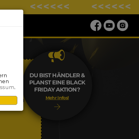
DU BIST HÄNDLER &
ern
onen
PLANST EINE BLACK
essum
.
ALE
FRIDAY AKTION?
Mehr Infos!