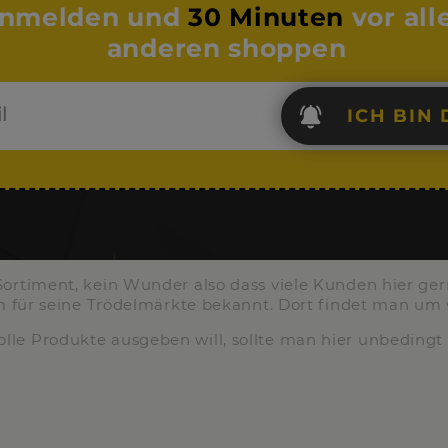
nmelden und
30 Minuten
vor all
anderen shoppen
ICH BIN 
Sortiment, kein Wunder also dass viele Kunden hier ger
lem für seine Trödelmärkte bekannt. Dort findet man um
olle Produkte ausgeben will, sollte man hier unbeding