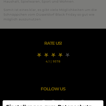
Haushalt, Spielwaren, Sport und Wohnen.
Somit ist eines klar, es gibt viele Möglichkeiten um die
Schnäppchen vom Düsseldorf Black Friday so gut wie
möglich auszunutzen.
RATE US!
4.1
|
9578
FOLLOW US