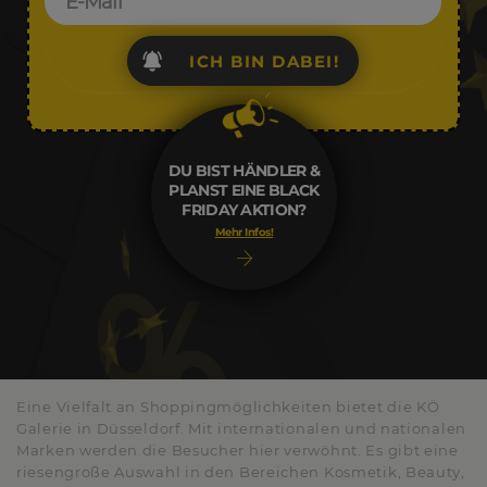
ICH BIN DABEI!
DU BIST HÄNDLER &
PLANST EINE BLACK
FRIDAY AKTION?
Mehr Infos!
Eine Vielfalt an Shoppingmöglichkeiten bietet die KÖ
Galerie in Düsseldorf. Mit internationalen und nationalen
Marken werden die Besucher hier verwöhnt. Es gibt eine
riesengroße Auswahl in den Bereichen Kosmetik, Beauty,