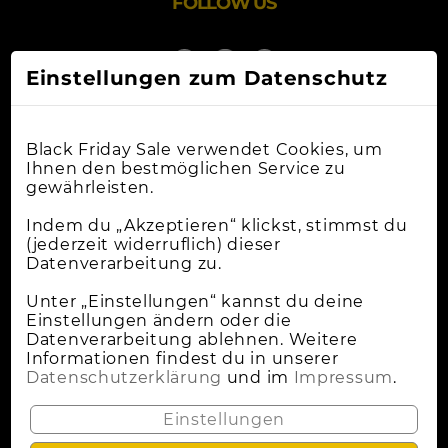
FOLLOW US
Einstellungen zum Datenschutz
Black Friday Sale verwendet Cookies, um
Ihnen den bestmöglichen Service zu
gewährleisten.
Online-Shops
Indem du „Akzeptieren“ klickst, stimmst du
(jederzeit widerruflich) dieser
Datenverarbeitung zu.
Apple Deals
Cybermonday
Unter „Einstellungen“ kannst du deine
Einstellungen ändern oder die
News
Datenverarbeitung ablehnen. Weitere
Informationen findest du in unserer
Wann Ist Black Friday?
Datenschutzerklärung
und im
Impressum
.
Lokale Deals
Einstellungen