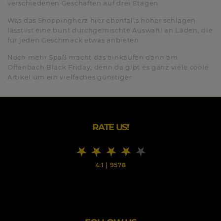
verschiedenen Geschäften auf drei Etagen.
Was das Shoppingherz hier ebenfalls höher schlagen
lässt ist eine bunt durchgemischte Auswahl an Läden, die
für jeden Geschmack etwas anbieten.
Noch mehr Spaß macht das einkaufen dann am
Offenbach Black Friday, denn da gibt es ganz viele coole
Artikel um ein vielfaches günstiger.
RATE US!
4.1
|
9578