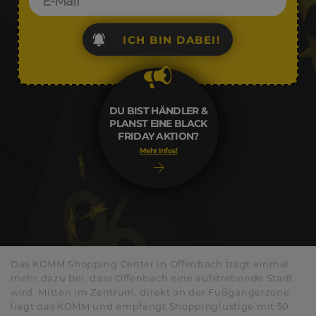
ICH BIN DABEI!
DU BIST HÄNDLER &
PLANST EINE BLACK
FRIDAY AKTION?
Mehr Infos!
Das KOMM Shopping Center in Offenbach trägt einmal
mehr dazu bei, dass Offenbach eine aufstrebende Stadt
wird. Mitten im Zentrum, direkt an der Fußgängerzone
liegt das KOMM und empfängt Shoppinglustige mit 50