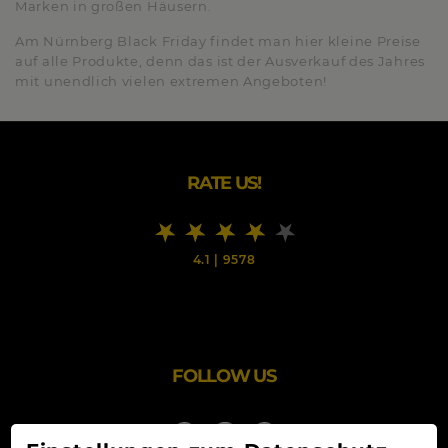
Marken in großen Häusern.
Am Nürnberg Black Friday findet man hier kleine Preise
auf alle Produkte, denn das ist der Ausverkauf des Jahres
mit unendlich vielen extremen Angeboten!
RATE US!
4.1
|
9578
FOLLOW US