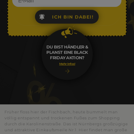
ICH BIN DABEI!
DU BIST HÄNDLER &
PLANST EINE BLACK
FRIDAY AKTION?
Mehr Infos!
Früher floss hier der Fischbach, heute bummelt man
völlig entspannt und trockenen Fußes zum Shopping
durch die Karolinenstraße. Das ist Nürnbergs großzügige
und attraktive Einkaufsmeile Nr.1. Hier findet man große