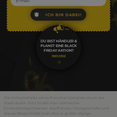
ICH BIN DABEI!
DU BIST HÄNDLER &
PLANST EINE BLACK
FRIDAY AKTION?
Mehr Infos!
Die Kortumstraße verläuft einmal komplett durch die
Stadt durch. Dort findet man zahlreiche
Einkaufsmöglichkeiten. Kaufhäuser, Fachgeschäfte und
kleine Shops findet man dort in großer Menge.