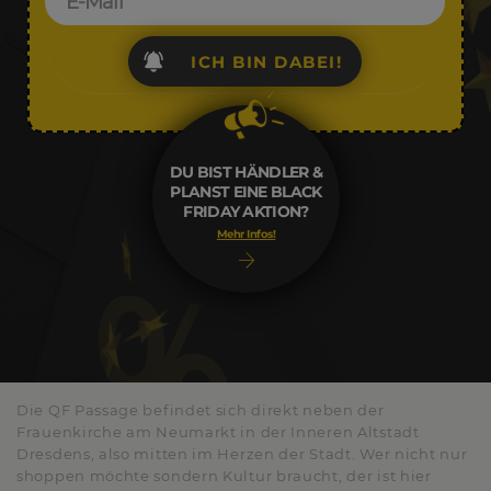
ICH BIN DABEI!
DU BIST HÄNDLER &
PLANST EINE BLACK
FRIDAY AKTION?
Mehr Infos!
Die QF Passage befindet sich direkt neben der
Frauenkirche am Neumarkt in der Inneren Altstadt
Dresdens, also mitten im Herzen der Stadt. Wer nicht nur
shoppen möchte sondern Kultur braucht, der ist hier