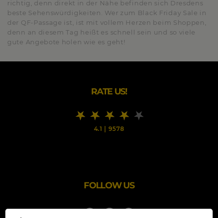
richtig, denn direkt in der Nähe befinden sich Dresdens
beste Sehenswürdigkeiten. Wer zum Black Friday Sale in
der QF-Passage ist, ist mit vollem Herzen beim Shoppen,
denn an diesem Tag heißt es schnell sein und so viele
gute Angebote holen wie es geht!
RATE US!
4.1
|
9578
FOLLOW US