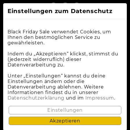
Einstellungen zum Datenschutz
Black Friday Sale verwendet Cookies, um
Ihnen den bestmöglichen Service zu
gewährleisten.
Online-Shops
Indem du „Akzeptieren“ klickst, stimmst du
(jederzeit widerruflich) dieser
Datenverarbeitung zu.
Apple Deals
Cybermonday
Unter „Einstellungen“ kannst du deine
Einstellungen ändern oder die
News
Datenverarbeitung ablehnen. Weitere
Informationen findest du in unserer
Wann Ist Black Friday?
Datenschutzerklärung
und im
Impressum
.
Lokale Deals
Einstellungen
Akzeptieren
Datenschutz
Impressum