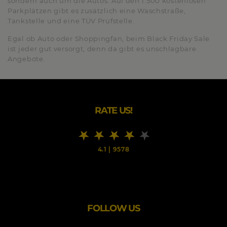
sondern auch um die Autos. Auf den 1.500 kostenlosen
Parkplätzen gibt es zusätzlich eine Waschstraße,
Tankstelle und eine TÜV Prüfstelle.
Egal ob Auto oder Shoppingfan, beim Black Friday Sale
ist jeder gut versorgt, denn da gibt es unschlagbare
Angebote.
RATE US!
4.1
|
9578
FOLLOW US