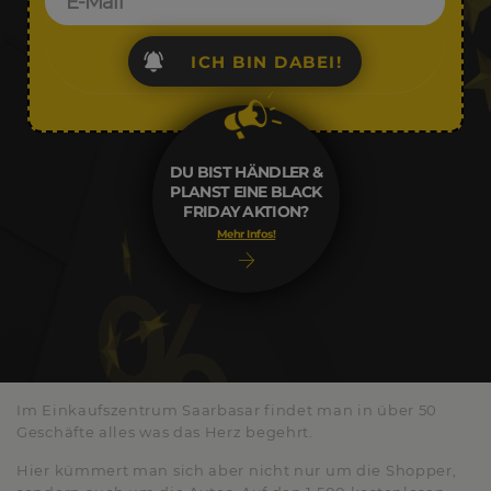
ICH BIN DABEI!
DU BIST HÄNDLER &
PLANST EINE BLACK
FRIDAY AKTION?
Mehr Infos!
Im Einkaufszentrum Saarbasar findet man in über 50
Geschäfte alles was das Herz begehrt.
Hier kümmert man sich aber nicht nur um die Shopper,