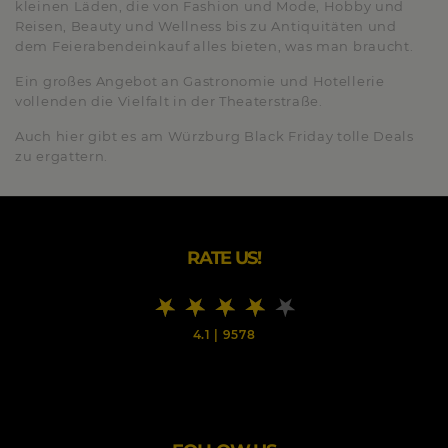
kleinen Läden, die von Fashion und Mode, Hobby und
Reisen, Beauty und Wellness bis zu Antiquitäten und
dem Feierabendeinkauf alles bieten, was man braucht.
Ein großes Angebot an Gastronomie und Hotellerie
vollenden die Vielfalt in der Theaterstraße.
Auch hier gibt es am Würzburg Black Friday tolle Deals
zu ergattern.
RATE US!
4.1
|
9578