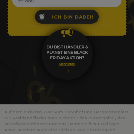
ICH BIN DABEI!
DU BIST HÄNDLER &
PLANST EINE BLACK
FRIDAY AKTION?
Mehr Infos!
Auf dem direkten Weg vom Bahnhof und Barbarossaplatz
zur Residenz findet man nicht nur das Bürgerspital, das
Mainfrankentheater und das Damenstift zur Heiligen
Anna, sondern auch eine Vielzahl von überwiegend