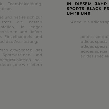
ik, Teambekleidung,
IN DIESEM JAHR
ndoor.
SPORTS BLACK F
UM
19 UHR
 und hat es sich zur
stets die besten
Anbei die adidas sp
stellen. In enger
nisieren und liefern
es Einzelhandels und
adidas special
 adidas-Ausrüstung.
adidas special
adidas special
ehmen gewachsen, das
adidas special
n Sportvereinen und
adidas special
engeschlossen hat.
denen, die wir liefern