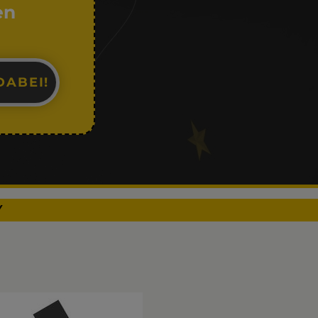
en
DABEI!
Y