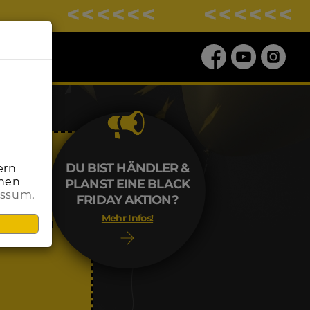
DU BIST HÄNDLER &
ern
onen
PLANST EINE BLACK
essum
.
ALE
FRIDAY AKTION?
Mehr Infos!