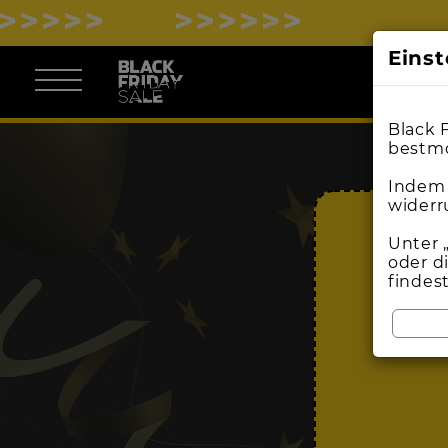
Eins
Black 
bestmö
Indem 
widerr
Unter 
oder d
findes
BL