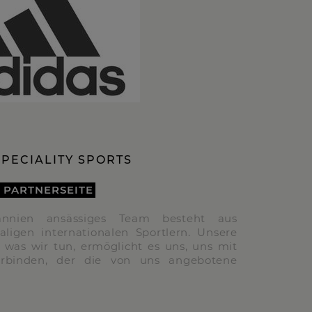
SPECIALITY SPORTS
 PARTNERSEITE
annien ansässiges Team besteht aus
ligen internationalen Sportlern. Unsere
, was wir tun, ermöglicht es uns, uns mit
rbinden, der die von uns angebotene