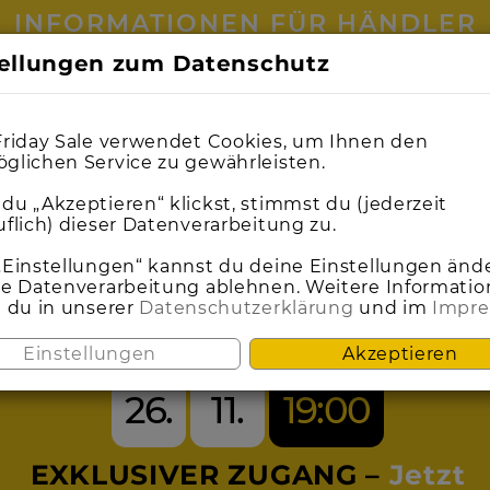
INFORMATIONEN FÜR HÄNDLER
tellungen zum Datenschutz
0
0
1
1
0
0
1
1
0
0
1
1
0
0
2
2
0
0
3
3
0
0
2
2
0
0
2
2
5
4
9
9
8
4
Friday Sale verwendet Cookies, um Ihnen den
glichen Service zu gewährleisten.
du „Akzeptieren“ klickst, stimmst du (jederzeit
uflich) dieser Datenverarbeitung zu.
SEI DABEI BEIM
„Einstellungen“ kannst du deine Einstellungen änd
ie Datenverarbeitung ablehnen. Weitere Informati
t du in unserer
Datenschutzerklärung
und im
Impr
ACK FRIDAY S
Einstellungen
Akzeptieren
26.
11.
19:00
EXKLUSIVER ZUGANG –
Jetzt