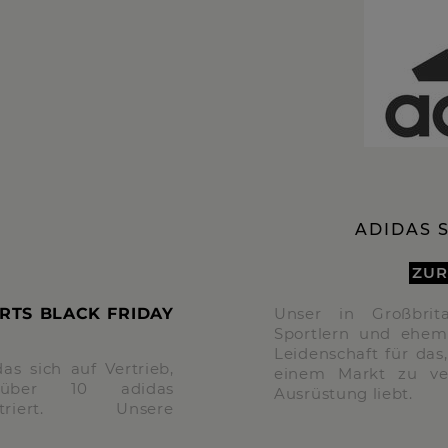
ADIDAS 
ZUR
ORTS BLACK FRIDAY
Unser in Großbrit
Sportlern und ehema
Leidenschaft für das
as sich auf Vertrieb,
einem Markt zu ve
über 10 adidas
Ausrüstung liebt.
entriert. Unsere