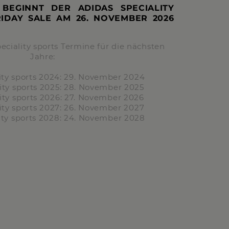
 BEGINNT DER ADIDAS SPECIALITY
RIDAY SALE AM
26. NOVEMBER 2026
eciality sports Termine für die nächsten
Jahre:
ity sports
2024:
29. November 2024
ity sports
2025:
28. November 2025
ity sports
2026:
27. November 2026
ity sports
2027:
26. November 2027
ity sports
2028:
24. November 2028