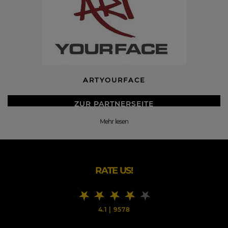
ARTYOURFACE
ZUR PARTNERSEITE
Mehr lesen
DIE BESTEN ARTYOURFACE BLACK FRIDAY 2026
DEALS
Künstler und Kreative sind alle ein bisschen verrückt? In
der Tat. Wir sind alle ein wenig verrückt und heben uns
RATE US!
vom Herkömmlichen ab.
Wir sehen dort Möglichkeiten, wo andere niemals
hinsehen würden. So haben wir als junges, dynamisches
4.1
|
9578
Gründerteam die Kulturhauptstadt Dortmund verlassen
und seit Anfang 2013 in Düsseldorf Fuß gefasst.