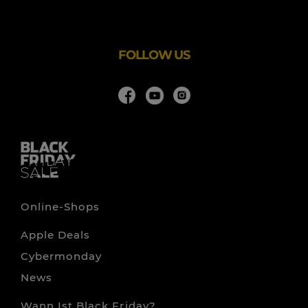
Wir holen die Kunst aus den Museen und bringen sie in
Dein Wohnzimmer. So hat es sich auch ArtYourFace zur
FOLLOW US
Online-Shops
Apple Deals
Cybermonday
News
Wann Ist Black Friday?