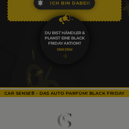
ICH BIN DABEI!
DU BIST HÄNDLER &
PLANST EINE BLACK
FRIDAY AKTION?
Mehr Infos!
CAR SENSE® - DAS AUTO PARFÜM! BLACK FRIDAY