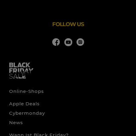
- einem der europaweit größten E-Commerce-
Unternehmen im Bereich Computer und
Unterhaltungselektronik.
Caseking
ist stolz, dank
FOLLOW US
Online-Shops
Apple Deals
Cybermonday
News
Wann Ist Black Friday?