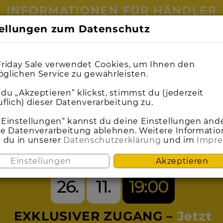
INFORMATIONEN FÜR HÄNDLER
tellungen zum Datenschutz
0
0
1
1
0
0
1
1
9
9
0
0
9
9
0
0
9
9
0
0
9
9
0
0
0
0
1
1
5
4
4
7
6
7
Friday Sale verwendet Cookies, um Ihnen den
glichen Service zu gewährleisten.
du „Akzeptieren“ klickst, stimmst du (jederzeit
uflich) dieser Datenverarbeitung zu.
SEI DABEI BEIM
„Einstellungen“ kannst du deine Einstellungen änd
ie Datenverarbeitung ablehnen. Weitere Informati
t du in unserer
Datenschutzerklärung
und im
Impr
ACK FRIDAY S
Einstellungen
Akzeptieren
26.
11.
19:00
EXKLUSIVER ZUGANG –
Jetzt