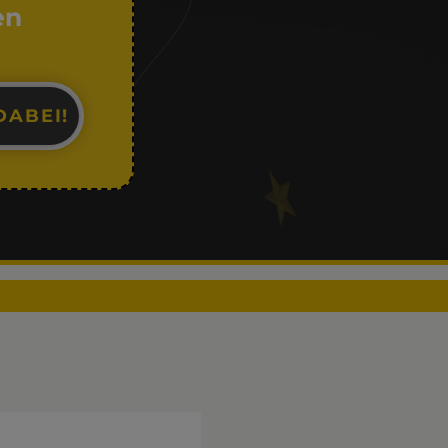
en
DABEI!