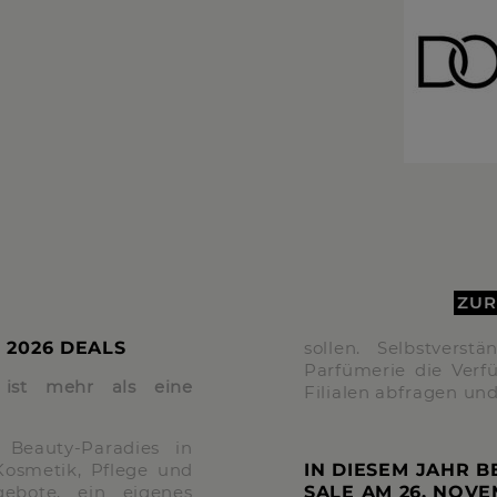
ZUR
 2026 DEALS
sollen. Selbstvers
Parfümerie die Verf
s ist mehr als eine
Filialen abfragen und
 Beauty-Paradies in
Kosmetik, Pflege und
IN DIESEM JAHR 
gebote, ein eigenes
SALE AM
26. NOV