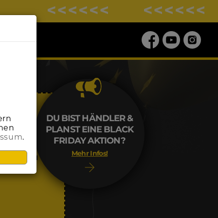
DU BIST HÄNDLER &
ern
onen
PLANST EINE BLACK
essum
.
ALE
FRIDAY AKTION?
Mehr Infos!