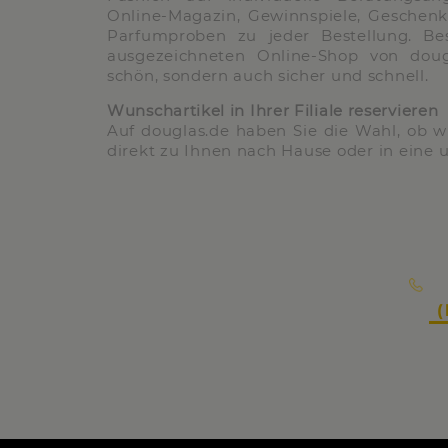
Online-Magazin, Gewinnspiele, Geschenk
Parfumproben zu jeder Bestellung. Be
ausgezeichneten Online-Shop von dougl
schön, sondern auch sicher und schnell.
Wunschartikel in Ihrer Filiale reservieren
Auf douglas.de haben Sie die Wahl, ob w
direkt zu Ihnen nach Hause oder in eine un
(