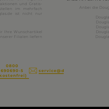
aktionen und Gratis-
Anbei die Doug
stellen im mehrfach
as.de ist nicht nur
Dougl
Dougl
Dougl
ir Ihre Wunschartikel
Dougl
serer Filialen liefern
Dougl
0800
690690-5
service@douglas.de
kostenfrei)