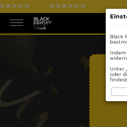
Eins
Black 
bestmö
Indem 
widerr
Unter 
oder d
findes
BL