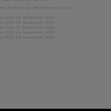
las Termine für die nächsten Jahre:
as
2024:
29. November 2024
as
2025:
28. November 2025
as
2026:
27. November 2026
as
2027:
26. November 2027
as
2028:
24. November 2028