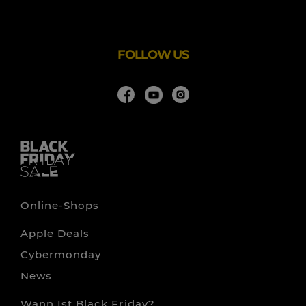
zurücklehnen und sich entspannen, verwöhnen wir Ihre
Kinder mit eigens zubereiteten Kinder-Menüs, Spielen
und kleinen Geschenken sowie einem kindergerechten
FOLLOW US
Online-Shops
Apple Deals
Cybermonday
News
Wann Ist Black Friday?