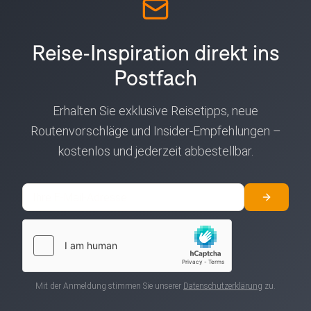
Reise-Inspiration direkt ins
Postfach
Erhalten Sie exklusive Reisetipps, neue
Routenvorschläge und Insider-Empfehlungen –
kostenlos und jederzeit abbestellbar.
E-Mail-Adresse
Newslett
Mit der Anmeldung stimmen Sie unserer
Datenschutzerklärung
zu.