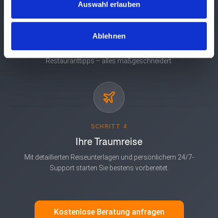
Auswahl erlauben
SCHRITT 3
Feinschliff
Ablehnen
Gemeinsam perfektionieren wir jeden Tag: Hotels, Aktivitäten,
Restauranttipps – alles maßgeschneidert.
SCHRITT 4
Ihre Traumreise
Mit detaillierten Reiseunterlagen und persönlichem 24/7-
Support starten Sie bestens vorbereitet.
Kostenlose Beratung anfragen