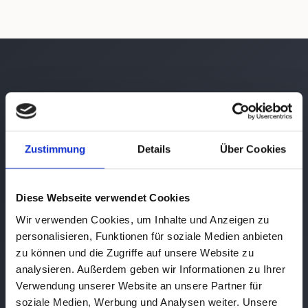
SO PLANEN WIR IHRE REISE
Individuelle Beratung, die
den Unterschied macht
Zustimmung
Details
Über Cookies
Keine Reise von der Stange. Jede Route wird
Diese Webseite verwendet Cookies
persönlich von unserem Team mit über 30 Jahren
Wir verwenden Cookies, um Inhalte und Anzeigen zu
Nordamerika-Erfahrung geplant.
personalisieren, Funktionen für soziale Medien anbieten
zu können und die Zugriffe auf unsere Website zu
analysieren. Außerdem geben wir Informationen zu Ihrer
Verwendung unserer Website an unsere Partner für
soziale Medien, Werbung und Analysen weiter. Unsere