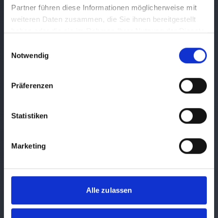
Partner führen diese Informationen möglicherweise mit
weiteren Daten zusammen, die Sie ihnen bereitgestellt
SCHRITT 1
haben oder die sie im Rahmen Ihrer Nutzung der Dienste
Erstgespräch
gesammelt haben.
Einwilligungsauswahl
Wir lernen Ihre Wünsche, Reiseträume und Vorstellungen
Notwendig
kennen – unverbindlich und persönlich.
Präferenzen
Statistiken
SCHRITT 2
Routenplanung
Marketing
Auf Basis unserer eigenen Erfahrungen entwerfen wir Ihre
individuelle Route mit Geheimtipps.
Alle zulassen