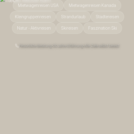
Mietwagenreisen USA
Mietwagenreisen Kanada
Kleingruppenreisen
Strandurlaub
Städtereisen
Natur - Aktivreisen
Skireisen
Faszination Ski
Persönliche Beratung
•
30 Jahre Erfahrung
•
Alle Ziele selbst bereist