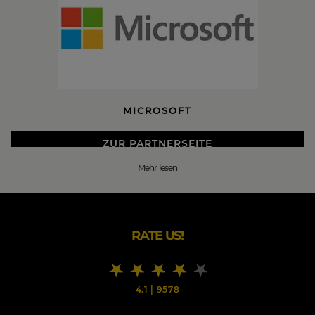
MICROSOFT
ZUR PARTNERSEITE
Mehr lesen
DIE BESTEN MICROSOFT BLACK FRIDAY 2026 DEALS
Microsoft ist der weltweit wohl bekannteste und
führendste Hersteller von Standardsoftware, Services und
Lösungen. Mit mehr als 114.000 Mitarbeitern und einem
RATE US!
Umsatz von rund 85 Milliarden US-Dollar ist Microsoft
zudem der größte Softwarehersteller weltweit.
Der Microsoft Store ist die Online Shopping Seite von
4.1
|
9578
Microsoft und bietet zahlreiche Produkte im Bereich
Computer, Computer Software und