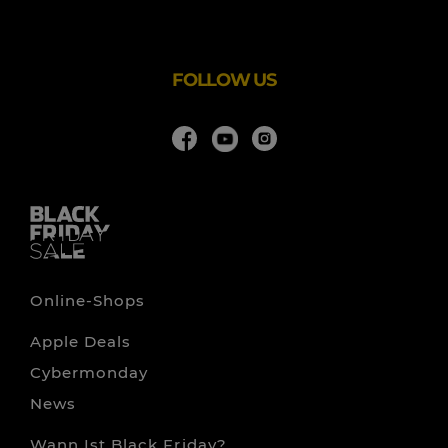
Notino bietet die größte Auswahl an Parfums und
Kosmetikartikeln. Wir haben mehr als 55.000 Produkte
von mehr als 1.500 unglaublichen Marken. Da wir alle
FOLLOW US
Online-Shops
Apple Deals
Cybermonday
News
Wann Ist Black Friday?