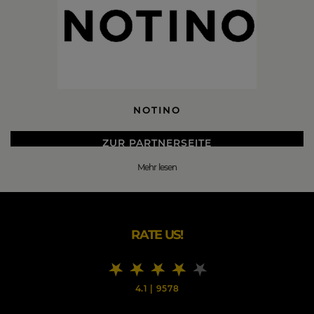
NOTINO
ZUR PARTNERSEITE
Mehr lesen
DIE BESTEN NOTINO BLACK FRIDAY 2026 DEALS
Bei Notino macht das Shoppen Spaß.
Falls Sie besorgt sind, dass Ihnen ein Parfum oder
RATE US!
Kosmetikartikel nach dem Kauf doch nicht mehr so ganz
zusagt, müssen Sie keine Angst haben. Unser 90 tägiges
Widerrufsrecht lässt es ganz entspannt zu, den Artikel
zurückzusenden. Natürlich erhalten Sie auch den vollen
4.1
|
9578
Warenpreis zurück.