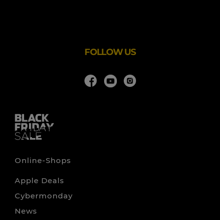
- Vielseitig einsetzbar und geeignet für jedes
Fitnesslevel
- Dynamisches Planken im internationalen Interesse:
Trainer, Orthopäden und Sportler äußern sich
begeistert
FOLLOW US
Online-Shops
Apple Deals
Cybermonday
News