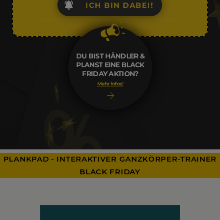
ICH BIN DABEI!
DU BIST HÄNDLER &
PLANST EINE BLACK
FRIDAY AKTION?
Mehr Infos!
PLANKPAD - INTERAKTIVER GANZKÖRPER-TRAINER
BLACK FRIDAY