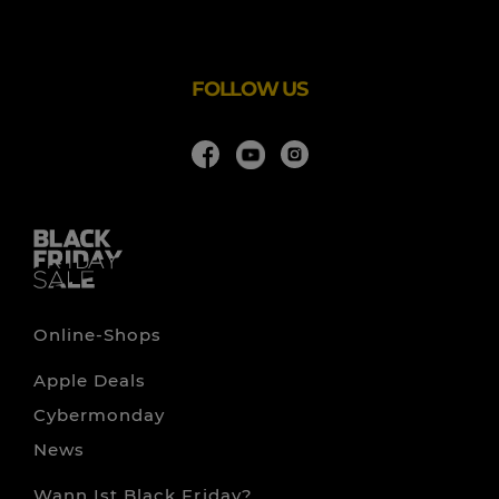
Stromanbieter oder eine geeignete Baufinanzierung? Bei
uns werden Sie fündig – unverbindlich und kostenfrei.
FOLLOW US
Online-Shops
Apple Deals
Cybermonday
News
Wann Ist Black Friday?