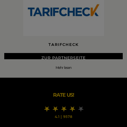
TARIFCHECK
ZUR PARTNERSEITE
Mehr lesen
DIE BESTEN TARIFCHECK BLACK FRIDAY 2026
DEALS
Tarifcheck.de überzeugt als vielfacher Testsieger seit
mehr als 15 Jahren Millionen Verbraucher und gehört zu
RATE US!
einem der erfolgreichsten Online-Vergleichsportale in
Deutschland.
Unsere mehrfach ausgezeichnete Marke überzeugt
seit 15
4.1
|
9578
Jahren
Millionen Kundinnen und Kunden: Sie suchen
eine bestimmte Versicherung, einen neuen