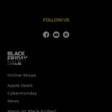
Unser Online-Shop umfasst mehr als 4.000 Artikel für den
Handwerkerbedarf und wird ständig um neue
Entwicklungen auf dem Markt erweitert.
FOLLOW US
Online-Shops
Apple Deals
Cybermonday
News
Wann Ist Black Friday?