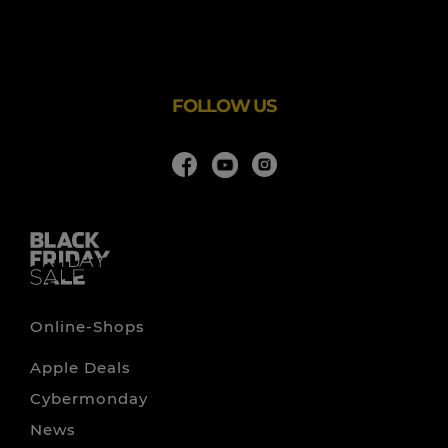
fachgerechte Beratung, sowie der Einsatz qualitativ
hochwertiger Produkte für unsere Projekte. Bei uns
stehen Qualität und Service an erster Stelle.
Ihr professioneller Partner im Bereich Heimkino- &
Projektionstechnik. Egal ob 4K, HDR, 3D, Full HD, LCD,
FOLLOW US
Online-Shops
Apple Deals
Cybermonday
News