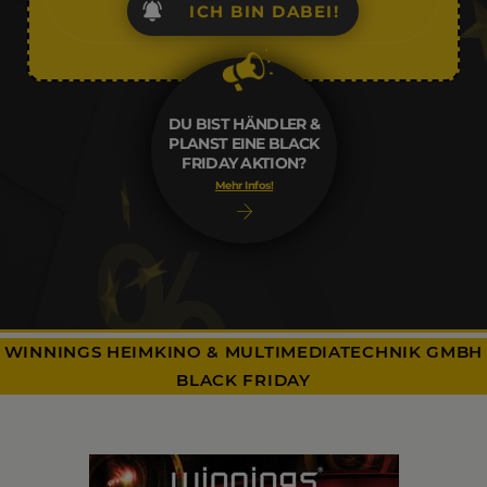
ICH BIN DABEI!
DU BIST HÄNDLER &
PLANST EINE BLACK
FRIDAY AKTION?
Mehr Infos!
WINNINGS HEIMKINO & MULTIMEDIATECHNIK GMBH
BLACK FRIDAY