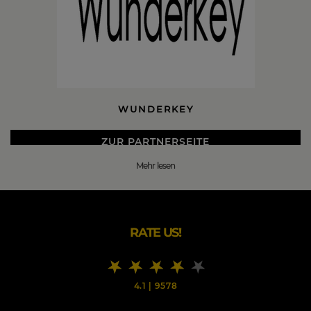
WUNDERKEY
ZUR PARTNERSEITE
Mehr lesen
DIE BESTEN WUNDERKEY BLACK FRIDAY 2026
DEALS
Wir erfinden klassische Produkte neu – angepasst an den
Puls der Zeit.
RATE US!
Unser Anspruch ist es innovative Produkte zu kreieren,
die das Leben jeden Tag ein kleines Stück besser,
einfacher und schöner machen.
4.1
|
9578
Unser Fokus liegt dabei stets auf zeitlosem &